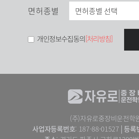
면허종별
개인정보수집동의
[처리방침]
(주)자유로중장비운전학
사업자등록번호
: 187-88-01527│
등록